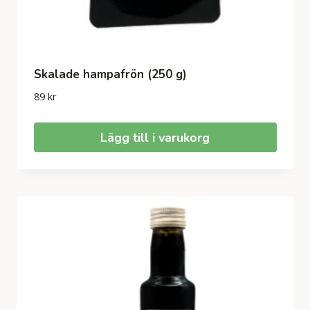
Skalade hampafrön (250 g)
89
kr
Lägg till i varukorg