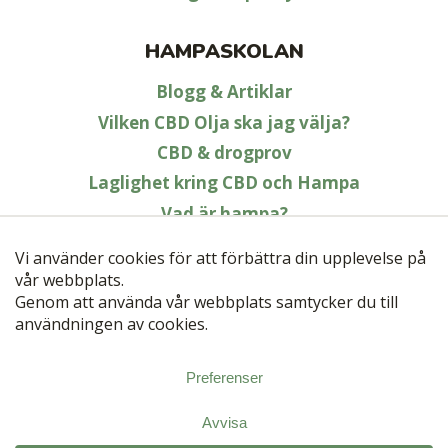
HAMPASKOLAN
Blogg & Artiklar
Vilken CBD Olja ska jag välja?
CBD & drogprov
Laglighet kring CBD och Hampa
Vad är hampa?
CBD för djur
*
Samtliga CBD-produkter kommer från laglig hampa. Vi följer alltid
gällande lagstiftning. Ansvaret för att använda produkterna på ett
lagligt sätt ligger hos den enskilda individen. Kontrollera lokala regler
och bestämmelser i ditt område.