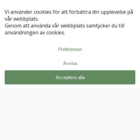
Vad är hampa?
Vad är det endocannabinoida
systemet?
Vad är cannabinoider?
Vad är Terpener?
Hur lång är leveranstiden?