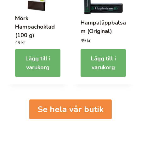
Mörk
Hampaläppbalsa
Hampachoklad
m (Original)
(100 g)
99
kr
49
kr
Lägg till i
Lägg till i
varukorg
varukorg
Se hela vår butik