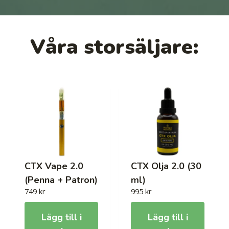
Våra storsäljare:
CTX Vape 2.0
CTX Olja 2.0 (30
(Penna + Patron)
ml)
749
kr
995
kr
Lägg till i
Lägg till i