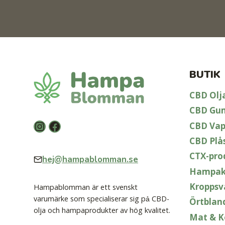
BUTIK
CBD Olj
CBD Gu
Instagram
Facebook
CBD Va
CBD Plå
CTX-pro
hej@hampablomman.se
Hampak
Kroppsv
Hampablomman är ett svenskt
varumärke som specialiserar sig pả CBD-
Örtblan
olja och hampaprodukter av hög kvalitet.
Mat & K