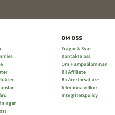
OM OSS
a
Frågor & Svar
mmies
Kontakta oss
pe
Om Hampablomman
ster
Bli Affiliate
dukter
Bli återförsäljare
apslar
Allmänna villkor
ård
Integritetspolicy
dningar
ost