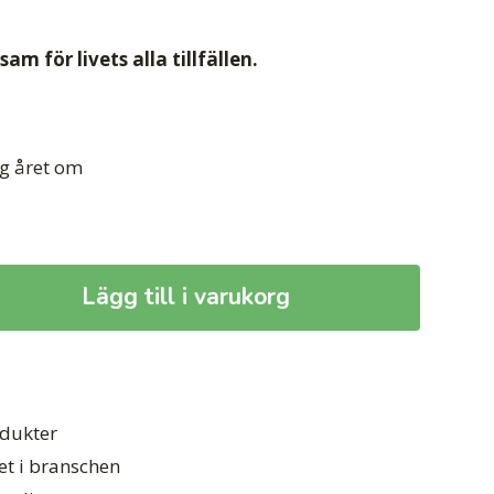
am för livets alla tillfällen.
g året om
Lägg till i varukorg
odukter
et i branschen