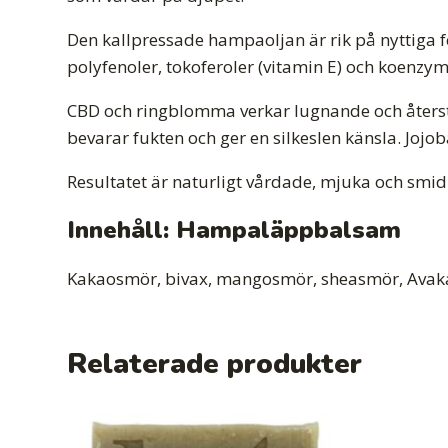
Den kallpressade hampaoljan är rik på nyttiga 
polyfenoler, tokoferoler (vitamin E) och koenz
CBD och ringblomma verkar lugnande och åter
bevarar fukten och ger en silkeslen känsla. Jo
Resultatet är naturligt vårdade, mjuka och smid
Innehåll: Hampaläppbalsam
Kakaosmör, bivax, mangosmör, sheasmör, Avakad
Relaterade produkter