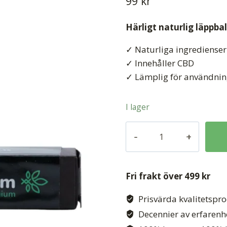
99
kr
Härligt naturlig läppbals
✓ Naturliga ingredienser
✓ Innehåller CBD
✓ Lämplig för användnin
I lager
Hampaläppbalsam
(Original)
mängd
Fri frakt över 499 kr
Prisvärda kvalitetspr
Decennier av erfarenh