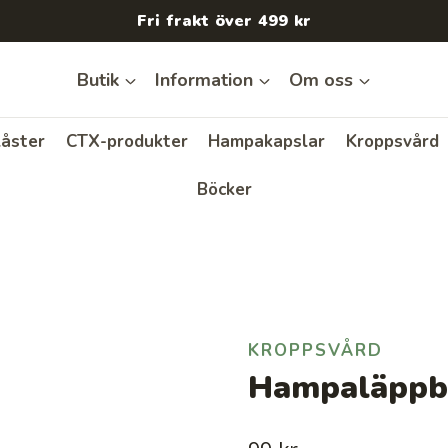
Fri frakt över 499 kr
Butik
Information
Om oss
åster
CTX-produkter
Hampakapslar
Kroppsvård
Böcker
KROPPSVÅRD
Hampaläppba