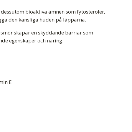
r dessutom bioaktiva ämnen som fytosteroler,
ygga den känsliga huden på läpparna.
osmör skapar en skyddande barriär som
ande egenskaper och näring.
min E