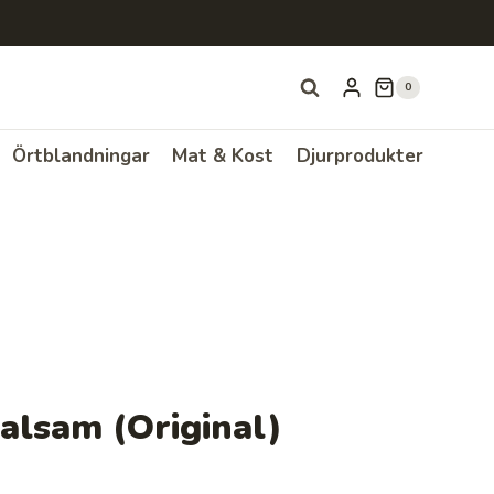
0
Örtblandningar
Mat & Kost
Djurprodukter
lsam (Original)