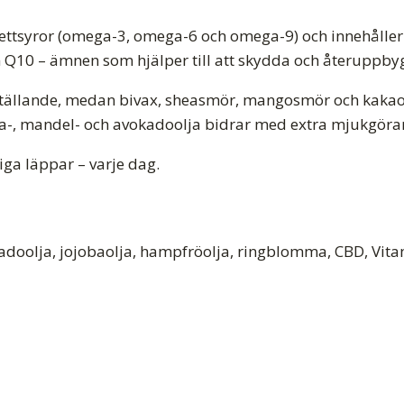
fettsyror (omega-3, omega-6 och omega-9) och innehålle
ym Q10 – ämnen som hjälper till att skydda och återuppb
ställande, medan bivax, sheasmör, mangosmör och kaka
joba-, mandel- och avokadoolja bidrar med extra mjukgör
iga läppar – varje dag.
oolja, jojobaolja, hampfröolja, ringblomma, CBD, Vita