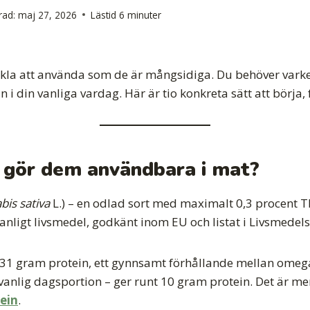
rad:
maj 27, 2026
Lästid
6
minuter
nkla att använda som de är mångsidiga. Du behöver varke
i din vanliga vardag. Här är tio konkreta sätt att börja, f
 gör dem användbara i mat?
bis sativa
L.) – en odlad sort med maximalt 0,3 procent TH
ligt livsmedel, godkänt inom EU och listat i Livsmedel
31 gram protein, ett gynnsamt förhållande mellan omeg
vanlig dagsportion – ger runt 10 gram protein. Det är m
ein
.