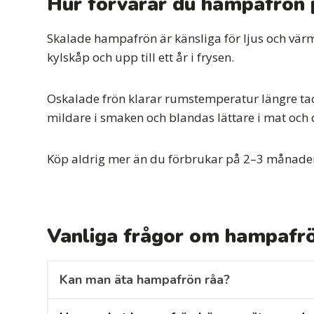
Hur förvarar du hampafrön p
Skalade hampafrön är känsliga för ljus och värme
kylskåp och upp till ett år i frysen.
Oskalade frön klarar rumstemperatur längre tac
mildare i smaken och blandas lättare i mat och 
Köp aldrig mer än du förbrukar på 2–3 månader.
Vanliga frågor om hampafrö
Kan man äta hampafrön råa?