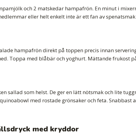
 hampamjölk och 2 matskedar hampafrön. En minut i mixer
edlemmar eller helt enkelt inte är ett fan av spenatsmak
kalade hampafrön direkt på toppen precis innan serverin
as med. Toppa med blåbär och yoghurt. Mättande frukost på
n sallad som helst. De ger en lätt nötsmak och lite tugg
 en quinoabowl med rostade grönsaker och feta. Snabbast 
ällsdryck med kryddor