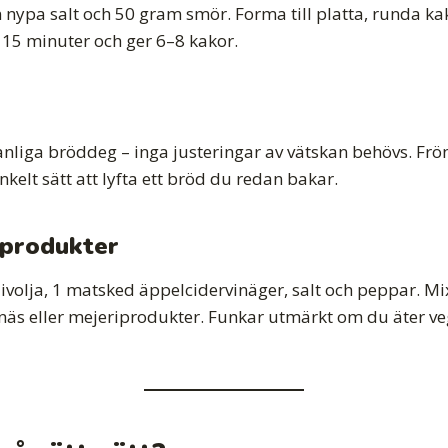
n nypa salt och 50 gram smör. Forma till platta, runda k
 15 minuter och ger 6–8 kakor.
anliga bröddeg – inga justeringar av vätskan behövs. Frö
kelt sätt att lyfta ett bröd du redan bakar.
iprodukter
olja, 1 matsked äppelcidervinäger, salt och peppar. Mix
 eller mejeriprodukter. Funkar utmärkt om du äter vegansk