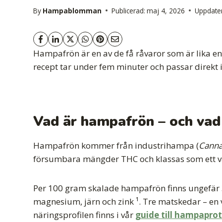
By
Hampablomman
Publicerad:
maj 4, 2026
Uppdate
Hampafrön är en av de få råvaror som är lika e
recept tar under fem minuter och passar direkt in 
Vad är hampafrön – och vad
Hampafrön kommer från industrihampa (
Canna
försumbara mängder THC och klassas som ett van
Per 100 gram skalade hampafrön finns ungefär 
magnesium, järn och zink ¹. Tre matskedar – en 
näringsprofilen finns i vår
guide till hampaprot