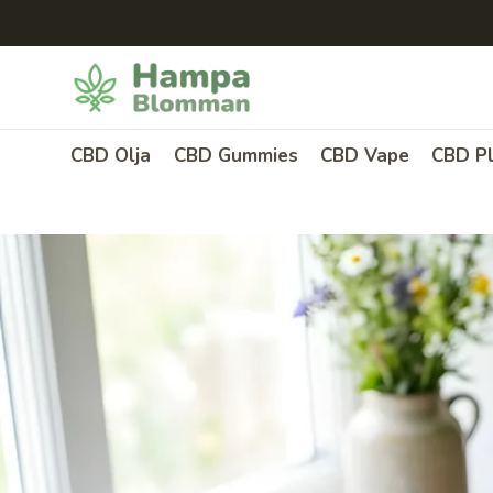
Skip
to
content
CBD Olja
CBD Gummies
CBD Vape
CBD Pl