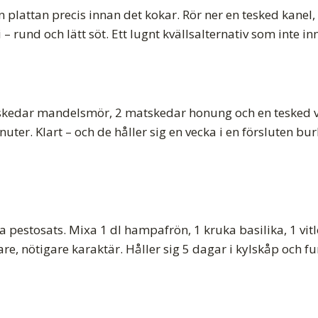
n plattan precis innan det kokar. Rör ner en tesked kanel
und och lätt söt. Ett lugnt kvällsalternativ som inte inn
kedar mandelsmör, 2 matskedar honung och en tesked vanilj
inuter. Klart – och de håller sig en vecka i en försluten b
estosats. Mixa 1 dl hampafrön, 1 kruka basilika, 1 vitlöksk
are, nötigare karaktär. Håller sig 5 dagar i kylskåp och f