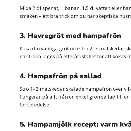
Mixa 2 dl spenat, 1 banan, 1,5 dl vatten eller
smaken – ett bra trick om du har skeptiska husm
3. Havregröt med hampafrön
Koka din vanliga gröt och strö 2–3 matskedar s
när fröna läggs på efteråt istället för att kok
4. Hampafrön på sallad
Strö 1–2 matskedar skalade hampafrön över vilke
Fungerar på allt från en enkel grön sallad till
förberedelse.
5. Hampamjölk recept: varm kv