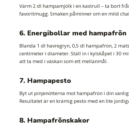
Värm 2 dl hampamjölk i en kastrull – ta bort frå
favoritmugg. Smaken påminner om en mild chai – r
6. Energibollar med hampafrön
Blanda 1 dl havregryn, 0,5 dl hampafrön, 2 mats
centimeter i diameter. Ställ in i kylskåpet i 30 m
att ta med i väskan som ett mellanmål.
7. Hampapesto
Byt ut pinjenötterna mot hampafrön i din vanliga p
Resultatet är en krämig pesto med en lite jordig
8. Hampafrönskakor