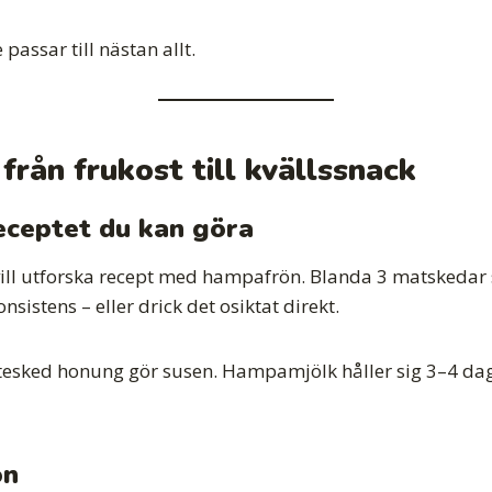
passar till nästan allt.
rån frukost till kvällssnack
eceptet du kan göra
vill utforska recept med hampafrön. Blanda 3 matskedar 
nsistens – eller drick det osiktat direkt.
n tesked honung gör susen. Hampamjölk håller sig 3–4 dag
ön