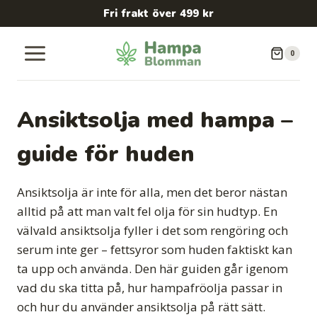
Skip
Fri frakt över 499 kr
to
content
0
Ansiktsolja med hampa –
guide för huden
Ansiktsolja är inte för alla, men det beror nästan
alltid på att man valt fel olja för sin hudtyp. En
välvald ansiktsolja fyller i det som rengöring och
serum inte ger – fettsyror som huden faktiskt kan
ta upp och använda. Den här guiden går igenom
vad du ska titta på, hur hampafröolja passar in
och hur du använder ansiktsolja på rätt sätt.