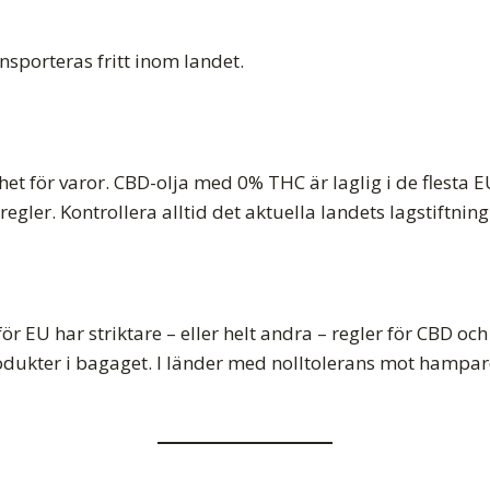
nsporteras fritt inom landet.
het för varor. CBD-olja med 0% THC är laglig i de flesta E
gler. Kontrollera alltid det aktuella landets lagstiftning
r EU har striktare – eller helt andra – regler för CBD och
odukter i bagaget. I länder med nolltolerans mot hampa