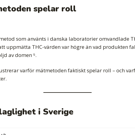
etoden spelar roll
metod som använts i danska laboratorier omvandlade THCA 
att uppmätta THC-värden var högre än vad produkten fa
öljd av domen ⁵.
lustrerar varför mätmetoden faktiskt spelar roll – och varf
er.
aglighet i Sverige