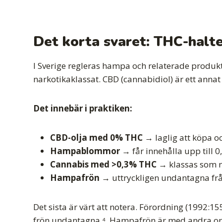
Det korta svaret: THC-halte
I Sverige regleras hampa och relaterade produk
narkotikaklassat. CBD (cannabidiol) är ett annat
Det innebär i praktiken:
CBD-olja med 0% THC
→ laglig att köpa o
Hampablommor
→ får innehålla upp till 
Cannabis med >0,3% THC
→ klassas som na
Hampafrön
→ uttryckligen undantagna från
Det sista är värt att notera. Förordning (1992:1
frön undantagna ⁴. Hampafrön är med andra ord i