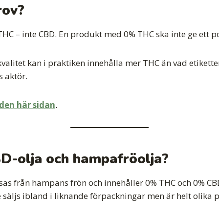
rov?
THC – inte CBD. En produkt med 0% THC ska inte ge ett pos
kvalitet kan i praktiken innehålla mer THC än vad etiketten
s aktör.
den här sidan
.
BD-olja och hampafröolja?
essas från hampans frön och innehåller 0% THC och 0% CBD
säljs ibland i liknande förpackningar men är helt olika 