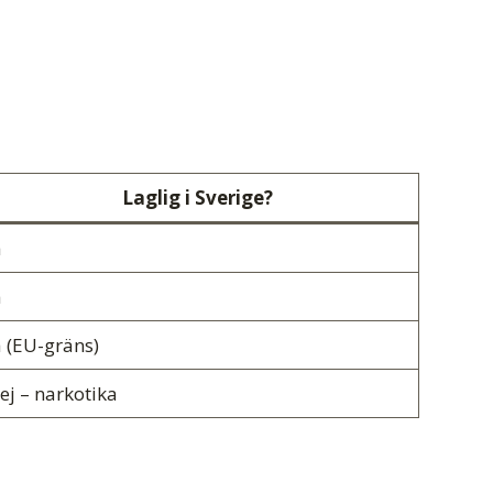
Laglig i Sverige?
a
a
a (EU-gräns)
ej – narkotika