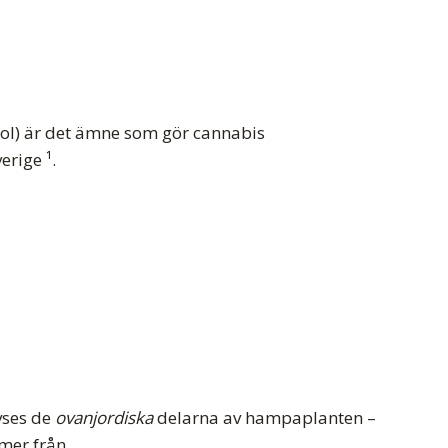
nol) är det ämne som gör cannabis
erige ¹.
avses de
ovanjordiska
delarna av hampaplanten –
mer från.