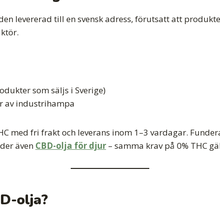
å den levererad till en svensk adress, förutsatt att produ
ktör.
odukter som säljs i Sverige)
r av industrihampa
C med fri frakt och leverans inom 1–3 vardagar. Funder
juder även
CBD-olja för djur
– samma krav på 0% THC gäl
D-olja?