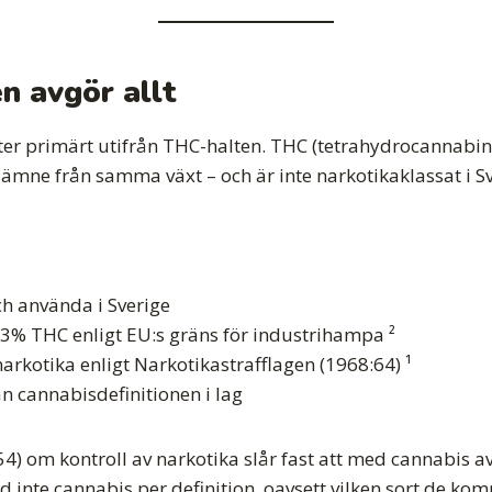
n avgör allt
ter primärt utifrån THC-halten. THC (tetrahydrocannabi
 ämne från samma växt – och är inte narkotikaklassat i Sv
ch använda i Sverige
0,3% THC enligt EU:s gräns för industrihampa ²
rkotika enligt Narkotikastrafflagen (1968:64) ¹
 cannabisdefinitionen i lag
554) om kontroll av narkotika slår fast att med cannabis 
nte cannabis per definition, oavsett vilken sort de kom