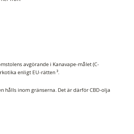
domstolens avgörande i Kanavape-målet (C-
otika enligt EU-rätten ³.
ten hålls inom gränserna. Det är därför CBD-olja