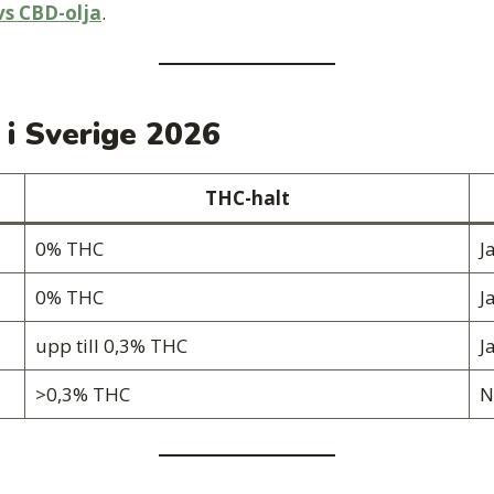
s CBD-olja
.
 i Sverige 2026
THC-halt
0% THC
J
0% THC
J
upp till 0,3% THC
J
>0,3% THC
N