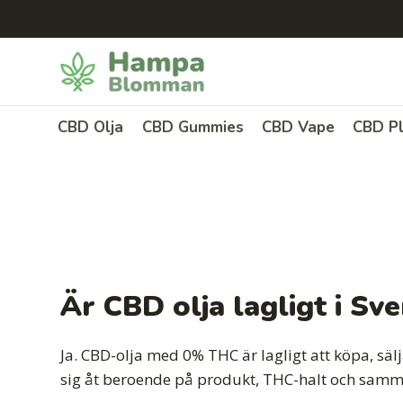
Skip
to
content
CBD Olja
CBD Gummies
CBD Vape
CBD Pl
Är CBD olja lagligt i Sv
Ja. CBD-olja med 0% THC är lagligt att köpa, sälj
sig åt beroende på produkt, THC-halt och samma