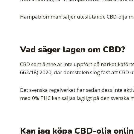
Hampablomman säljer uteslutande CBD-olja m
Vad säger lagen om CBD?
CBD som ämne är inte uppfört på narkotikaförte
663/18) 2020, där domstolen slog fast att CBD u
Det svenska regelverket har sedan dess inte akti
med 0% THC kan säljas lagligt på den svenska 
Kan jag köpa CBD-olja onlin