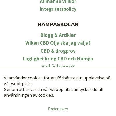
Allmänna villkor
Integritetspolicy
HAMPASKOLAN
Blogg & Artiklar
Vilken CBD Olja ska jag välja?
CBD & drogprov
Laglighet kring CBD och Hampa
Vad är hampa?
CBD för djur
*
Samtliga CBD-produkter kommer från laglig hampa. Vi följer alltid
gällande lagstiftning. Ansvaret för att använda produkterna på ett
lagligt sätt ligger hos den enskilda individen. Kontrollera lokala regler
och bestämmelser i ditt område.