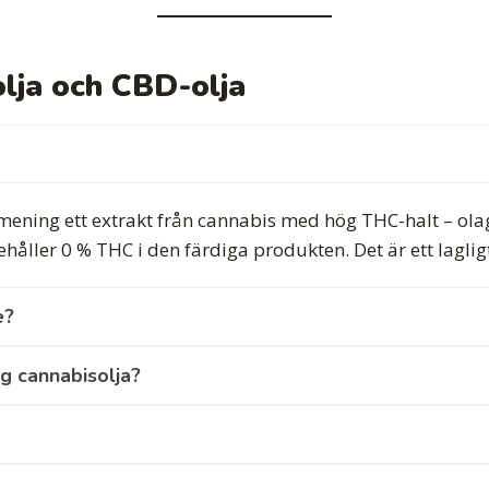
lja och CBD-olja
kt mening ett extrakt från cannabis med hög THC-halt – olag
ler 0 % THC i den färdiga produkten. Det är ett lagligt 
e?
ig cannabisolja?