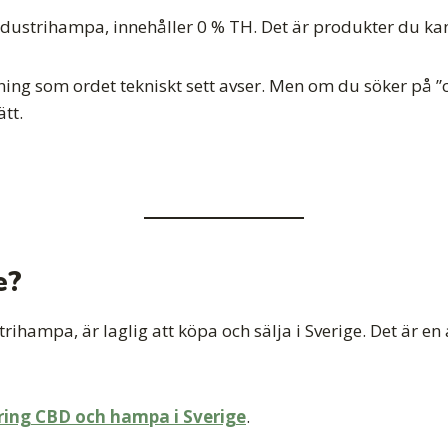
dustrihampa, innehåller 0 % TH. Det är produkter du kan 
ening som ordet tekniskt sett avser. Men om du söker på ”c
tt.
e?
rihampa, är laglig att köpa och sälja i Sverige. Det är e
ring CBD och hampa i Sverige
.