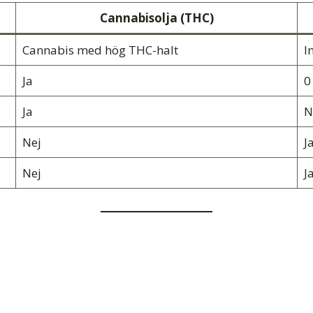
Cannabisolja (THC)
Cannabis med hög THC-halt
I
Ja
0
Ja
N
Nej
J
Nej
J
?