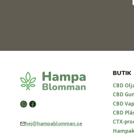
BUTIK
CBD Olj
CBD Gu
Instagram
Facebook
CBD Va
CBD Plå
CTX-pro
hej@hampablomman.se
Hampak