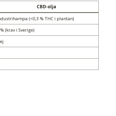
CBD-olja
ndustrihampa (<0,3 % THC i plantan)
 % (krav i Sverige)
ej
a
a