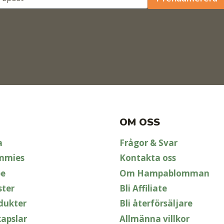
OM OSS
a
Frågor & Svar
mmies
Kontakta oss
pe
Om Hampablomman
ster
Bli Affiliate
dukter
Bli återförsäljare
apslar
Allmänna villkor