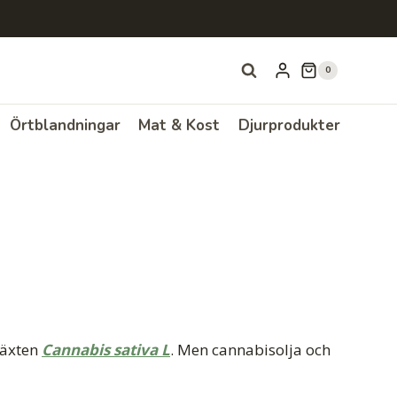
0
Örtblandningar
Mat & Kost
Djurprodukter
 växten
Cannabis sativa L
. Men cannabisolja och