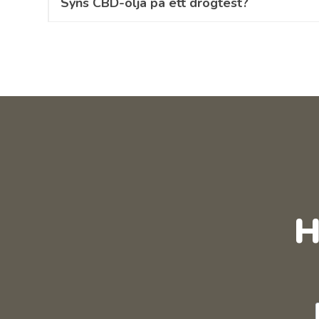
Syns CBD-olja på ett drogtest?
H